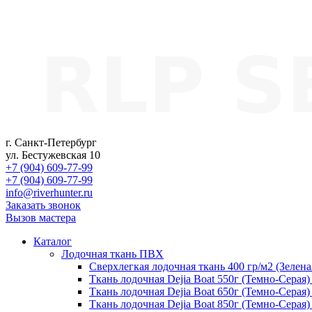
г. Санкт-Петербург
ул. Бестужевская 10
+7 (904) 609-77-99
+7 (904) 609-77-99
info@riverhunter.ru
Заказать звонок
Вызов мастера
Каталог
Лодочная ткань ПВХ
Сверхлегкая лодочная ткань 400 гр/м2 (Зелен
Ткань лодочная Dejia Boat 550г (Темно-Серая
Ткань лодочная Dejia Boat 650г (Темно-Серая
Ткань лодочная Dejia Boat 850г (Темно-Серая