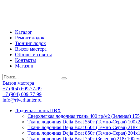
Каталог
Ремонт лодок
Тюнинг лодок
Вызов мастера
Обзоры и советы
Контакты
Магазин
Вызов мастера
+7 (904) 609-77-99
+7 (904) 609-77-99
info@riverhunter.ru
Лодочная ткань ПВХ
Сверхлегкая лодочная ткань 400 гр/м2 (Зеленая) 15
Ткань лодочная Dejia Boat 550г (Темно-Серая) 100х
Ткань лодочная Dejia Boat 650г (Темно-Серая) 218х
Ткань лодочная Dejia Boat 850г (Темно-Серая) 204х
Ткань лодочная Dejia Boat 750г (Зеленая) 218х100см