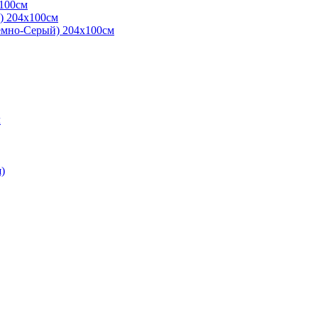
х100см
я) 204х100см
емно-Серый) 204х100см
л
)