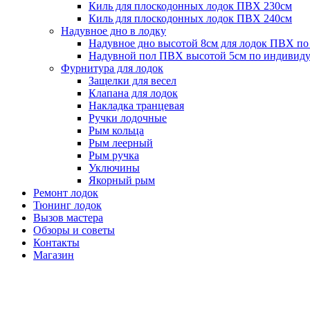
Киль для плоскодонных лодок ПВХ 230см
Киль для плоскодонных лодок ПВХ 240см
Надувное дно в лодку
Надувное дно высотой 8см для лодок ПВХ по
Надувной пол ПВХ высотой 5см по индивиду
Фурнитура для лодок
Защелки для весел
Клапана для лодок
Накладка транцевая
Ручки лодочные
Рым кольца
Рым леерный
Рым ручка
Уключины
Якорный рым
Ремонт лодок
Тюнинг лодок
Вызов мастера
Обзоры и советы
Контакты
Магазин