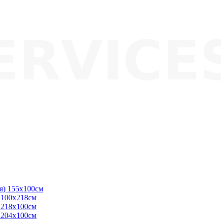
ая) 155х100см
) 100х218см
) 218х100см
) 204х100см