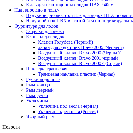
Киль для плоскодонных лодок ПВХ 240см
Надувное дно в лодку
Надувное дно высотой 8см для лодок ПВХ по ваши
Надувной пол ПВХ высотой 5см по индивидуальны
Фурнитура для лодок
Защелки для весел
Клапана для лодок
Клапан Голубева (Черный)
лапан для лодки пвх Bravo 2005 (Черный)
Воздушный клапан Bravo 2000 (Черный)
Воздушный клапан Bravo 2001 черный
Воздушный клапан Bravo 2000Е (Серый)
Накладка транцевая
Транцевая накладка пластик (Черная)
Ручки лодочные
Рым кольца
Рым леерный
Рым ручка
Уключины
Уключина под весла (Черная)
Уключина крестовая (Россия)
Якорный рым
Новости