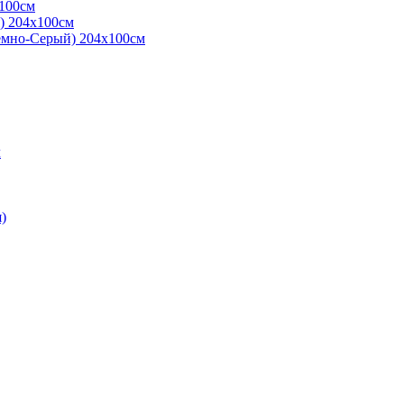
х100см
я) 204х100см
емно-Серый) 204х100см
л
)