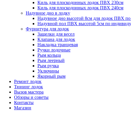
Киль для плоскодонных лодок ПВХ 230см
Киль для плоскодонных лодок ПВХ 240см
Надувное дно в лодку
Надувное дно высотой 8см для лодок ПВХ по
Надувной пол ПВХ высотой 5см по индивиду
Фурнитура для лодок
Защелки для весел
Клапана для лодок
Накладка транцевая
Ручки лодочные
Рым кольца
Рым леерный
Рым ручка
Уключины
Якорный рым
Ремонт лодок
Тюнинг лодок
Вызов мастера
Обзоры и советы
Контакты
Магазин