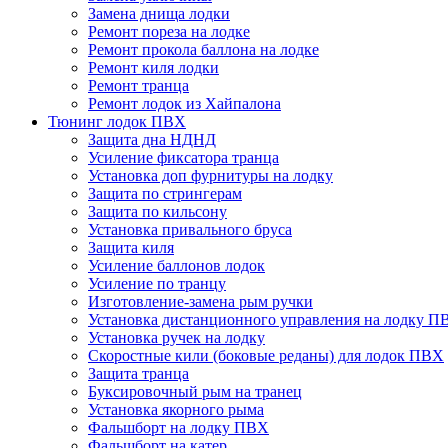
Замена днища лодки
Ремонт пореза на лодке
Ремонт прокола баллона на лодке
Ремонт киля лодки
Ремонт транца
Ремонт лодок из Хайпалона
Тюнинг лодок ПВХ
Защита дна НДНД
Усиление фиксатора транца
Установка доп фурнитуры на лодку
Защита по стрингерам
Защита по кильсону
Установка привального бруса
Защита киля
Усиление баллонов лодок
Усиление по транцу
Изготовление-замена рым ручки
Установка дистанционного управления на лодку П
Установка ручек на лодку
Скоростные кили (боковые реданы) для лодок ПВХ
Защита транца
Буксировочный рым на транец
Установка якорного рыма
Фальшборт на лодку ПВХ
Фальшборт на катер