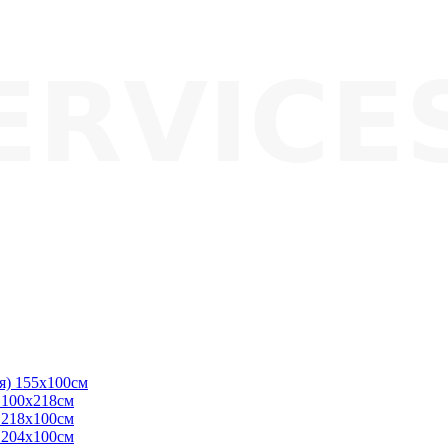
ая) 155х100см
) 100х218см
) 218х100см
) 204х100см