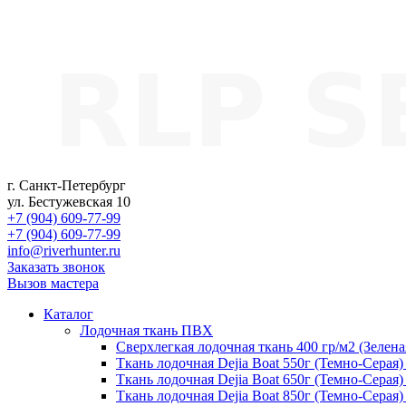
г. Санкт-Петербург
ул. Бестужевская 10
+7 (904) 609-77-99
+7 (904) 609-77-99
info@riverhunter.ru
Заказать звонок
Вызов мастера
Каталог
Лодочная ткань ПВХ
Сверхлегкая лодочная ткань 400 гр/м2 (Зелен
Ткань лодочная Dejia Boat 550г (Темно-Серая
Ткань лодочная Dejia Boat 650г (Темно-Серая
Ткань лодочная Dejia Boat 850г (Темно-Серая