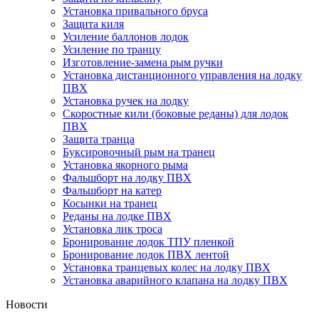
Установка привального бруса
Защита киля
Усиление баллонов лодок
Усиление по транцу
Изготовление-замена рым ручки
Установка дистанционного управления на лодку
ПВХ
Установка ручек на лодку
Скоростные кили (боковые реданы) для лодок
ПВХ
Защита транца
Буксировочный рым на транец
Установка якорного рыма
Фальшборт на лодку ПВХ
Фальшборт на катер
Косынки на транец
Реданы на лодке ПВХ
Установка лик троса
Бронирование лодок ТПУ пленкой
Бронирование лодок ПВХ лентой
Установка транцевых колес на лодку ПВХ
Установка аварийного клапана на лодку ПВХ
Новости